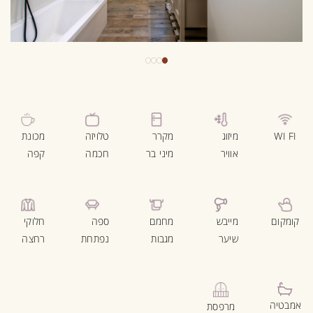
WI FI
מיזוג
מקרר
טלויזה
מכונת
אוויר
מיני בר
חכמה
קפה
קומקום
מייבש
מחמם
ספה
חלוקי
שיער
מגבות
נפתחת
רחצה
אמבטיה
מרפסת