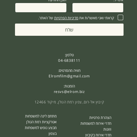
:
ת
ו
כ
ן
קראתי ואני מאשר/ת את
מדיניות הפרטיות
של האתר.
ש
ם
:
שלח
טלפון:
04-6838111
חוויה מהסרטים:
Elromfilm@gmail.com
הזמנות:
resvs@elrom.biz
קיבוץ אל-רום, צפון רמת הגולן, מיקוד 12466
מתחם לינה למשפחות
הצהרת פרטיות
אטרקציות רמת הגולן
חדרי אירוח למשפחות
מבצע נופש למשפחות
וזוגות
בצפון
חדרי אירוח בקיבוץ