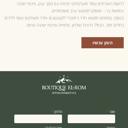
לרשות האורחים עומד מועדון/לובי מרווח עם מסך ענק, פינות ישיבה
וכיסאות בר – מושלם למפגשי ערב משפחתיים.
בנוסף, במתחם תמצאו חדר ג'ימבורי לקטנטנים וחדר משחקים נוסף לילדים
גדולים יותר, הכולל כדורגל שולחן, טלוויזיה ופינות ישיבה נוחות.
הזמן עכשיו
ט
שם:
*
טלפון:
*
ל
פ
ו
ן
אימייל:
*
תוכן ההודעה
*