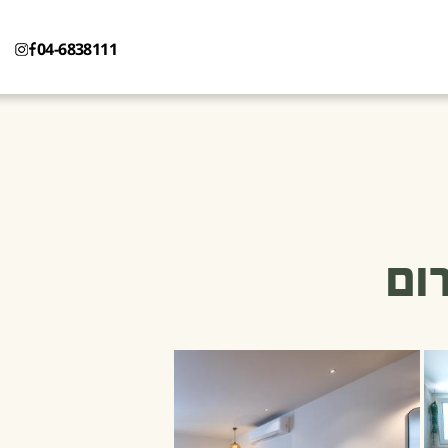
04-6838111
ום