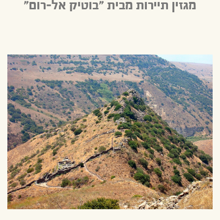
מגזין תיירות מבית "בוטיק אל-רום"