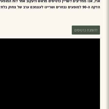
ארז, אנו ממליצים לשריין כרטיסים מראש ולעקוב אחר לוח המופע
הדקה ה-90 למופעים נבחרים ושריינו לעצמכם ערב של צחוק בלתי פוסק.
להזמנת כרטיסים