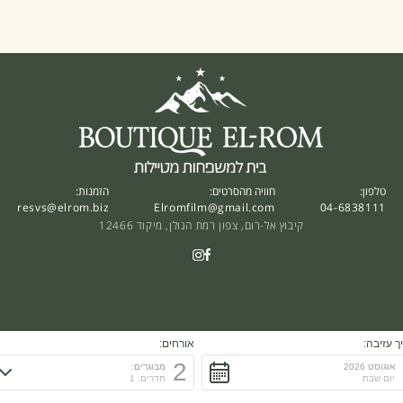
טלפון:
חוויה מהסרטים:
הזמנות:
resvs@elrom.biz
Elromfilm@gmail.com
04-6838111
קיבוץ אל-רום, צפון רמת הגולן, מיקוד 12466
ך עזיבה:
אורחים:
2
אוגוסט 2026
מבוגרים:
יום שבת
חדרים: 1